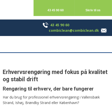
43 45 90 60
Skriv til os
43 45 90 60
Skriv til os
43 45 90 60
combiclean@combiclean.dk
Erhvervsrengøring med fokus på kvalitet
og stabil drift
Rengøring til erhverv, der bare fungerer
Har du brug for professionel erhvervsrengøring i Vallensbæk
Strand, Ishøj, Brøndby Strand eller København?