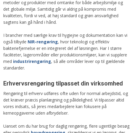
metoder og produkter med omtanke for både arbejdsmiljø og
det globale miljø. Samtidig går vi aldrig på kompromis med
kvaliteten, fordi vi ved, at høj standard og grøn ansvarlighed
sagtens kan gå hånd i hånd.
I brancher med særlige krav til hygiejne og dokumentation kan vi
også tilbyde
NIR-rengøring
, hvor teknologi og effektiv
bakteriefjernelse er en integreret del af løsningen. Har I større
faciliteter, lagerområder eller produktionsmiljøer, kan vi supplere
med
industrirengøring
, så alle områder lever op til gældende
standarder.​
Erhvervsrengøring tilpasset din virksomhed
Rengøring til erhverv udføres ofte uden for normal arbejdstid, og
det kræver præcis planlægning og pålidelighed. Vi tilpasser altid
vores indsats, så jeres medarbejdere kan fokusere på
kerneopgaverne uden afbrydelser.
Uanset om du har brug for daglig rengøring, flere ugentlige besøg
eller periodisk
hovedrengøring
, skræddersyr vi en løsning, der