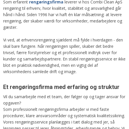
Som erfarent
rengøringsfirma
leverer vi hos Combi Clean ApS
rengøring til erhverv, hvor kvalitet, stabilitet og ansvarlighed går
hånd i hånd. Siden 1996 har vi haft én klar målsætning: at levere
rengøring, der skaber værdi for virksomheder, medarbejdere og
gæster.
Vi ved, at erhvervsrengøring sjældent må fylde i hverdagen - den
skal bare fungere. Når rengøringen spiller, skaber det bedre
trivsel, færre forstyrrelser og et professionelt indtryk over for
kunder og samarbejdspartnere. En stabil rengøringsservice er ikke
blot en praktisk nødvendighed, men en vigtig del af
virksomhedens samlede drift og image.
Et rengøringsfirma med erfaring og struktur
Vil du samarbejde med et team, der følger op og tager ansvar for
opgaven?
Som professionelt rengøringsfirma arbejder vi med faste
procedurer, klare ansvarsområder og systematisk kvalitetssikring.
Vores rengøringsservice planlægges i tæt dialog med jer, så
løsningen passer til jeres åbningstider, arbejdsgange og behov. Vi