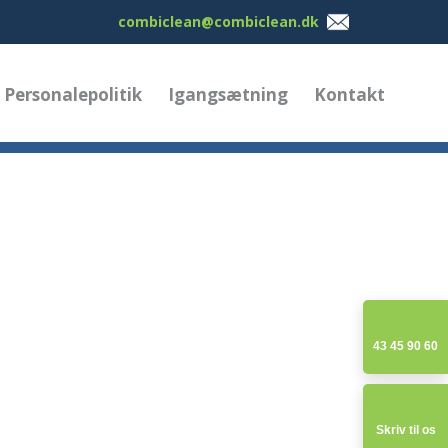
combiclean@combiclean.dk
Personalepolitik
Igangsætning
Kontakt
43 45 90 60
Skriv til os