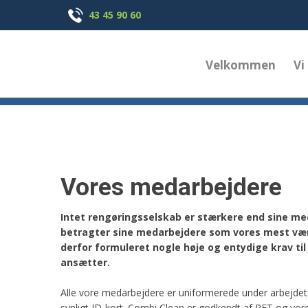
43 45 90 60
Velkommen
Vi
Vores medarbejdere
Intet rengøringsselskab er stærkere end sine me
betragter sine medarbejdere som vores mest værd
derfor formuleret nogle høje og entydige krav til
ansætter.
Alle vore medarbejdere er uniformerede under arbejde
synligt ID-kort. Combi Clean er godkendt af PET og vor