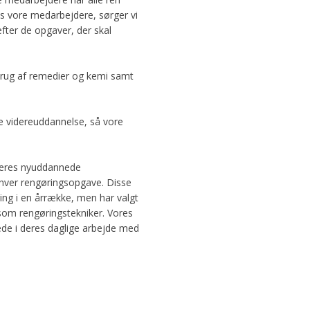
os vore medarbejdere, sørger vi
fter de opgaver, der skal
brug af remedier og kemi samt
e videreuddannelse, så vore
deres nyuddannede
 enhver rengøringsopgave. Disse
ng i en årrække, men har valgt
 som rengøringstekniker. Vores
rede i deres daglige arbejde med