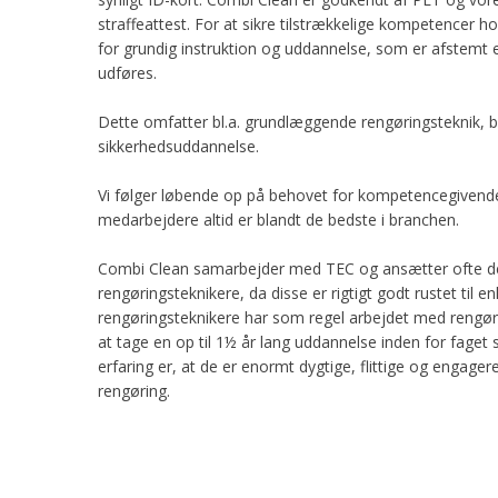
straffeattest. For at sikre tilstrækkelige kompetencer h
for grundig instruktion og uddannelse, som er afstemt e
udføres.
Dette omfatter bl.a. grundlæggende rengøringsteknik, 
sikkerhedsuddannelse.
Vi følger løbende op på behovet for kompetencegivend
medarbejdere altid er blandt de bedste i branchen.​
Combi Clean samarbejder med TEC og ansætter ofte 
rengøringsteknikere, da disse er rigtigt godt rustet til
rengøringsteknikere har som regel arbejdet med rengøri
at tage en op til 1½ år lang uddannelse inden for faget
erfaring er, at de er enormt dygtige, flittige og engage
rengøring.​​