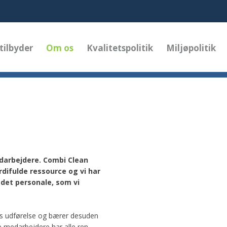
 tilbyder
Om os
Kvalitetspolitik
Miljøpolitik
darbejdere. Combi Clean
ifulde ressource og vi har
 det personale, som vi
ts udførelse og bærer desuden
e medarbejdere har alle ren