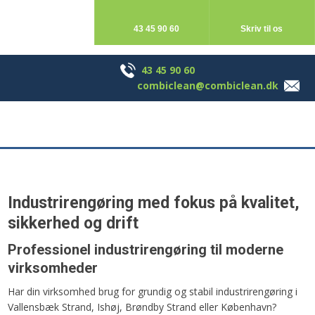
43 45 90 60
Skriv til os
43 45 90 60
Skriv til os
43 45 90 60
combiclean@combiclean.dk
Industrirengøring med fokus på kvalitet,
sikkerhed og drift
Professionel industrirengøring til moderne
virksomheder
Har din virksomhed brug for grundig og stabil industrirengøring i
Vallensbæk Strand, Ishøj, Brøndby Strand eller København?