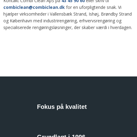
Kontakt Combi Clean ApS på
43 45 90 60
eller skriv til
combiclean@combiclean.dk
for en uforpligtende snak. Vi
hjælper virksomheder i Vallensbæk Strand, Ishøj, Brøndby Strand
og København med industrirengøring, erhvervsrengøring og
specialiserede rengøringsløsninger, der skaber værdi i hverdagen.
Fokus på kvalitet