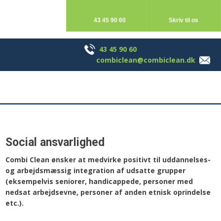
43 45 90 60
Skriv til os
43 45 90 60
Skriv til os
43 45 90 60
combiclean@combiclean.dk
Social ansvarlighed
Combi Clean ønsker at medvirke positivt til uddannelses-
og arbejdsmæssig integration af udsatte grupper
(eksempelvis seniorer, handicappede, personer med
nedsat arbejdsevne, personer af anden etnisk oprindelse
etc.).​