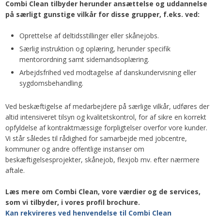
Combi Clean tilbyder herunder ansættelse og uddannelse
på særligt gunstige vilkår for disse grupper, f.eks. ved:
Oprettelse af deltidsstillinger eller skånejobs.
Særlig instruktion og oplæring, herunder specifik
mentorordning samt sidemandsoplæring.​
Arbejdsfrihed ved modtagelse af danskundervisning eller
sygdomsbehandling.
Ved beskæftigelse af medarbejdere på særlige vilkår, udføres der
altid intensiveret tilsyn og kvalitetskontrol, for af sikre en korrekt
opfyldelse af kontraktmæssige forpligtelser overfor vore kunder.
Vi står således til rådighed for samarbejde med jobcentre,
kommuner og andre offentlige instanser om
beskæftigelsesprojekter, skånejob, flexjob mv. efter nærmere
aftale.​
Læs mere om Combi Clean, vore værdier og de
services,
som vi tilbyder, i vores profil brochure.
Kan rekvireres ved henvendelse til Combi Clean