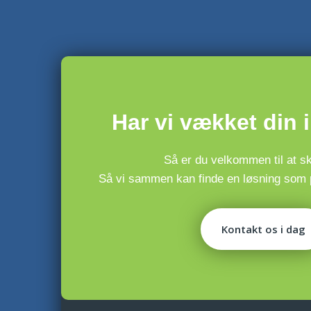
​Har vi vækket din 
Så er du velkommen til at skr
​Så vi sammen kan finde en løsning som p
Kontakt os i dag