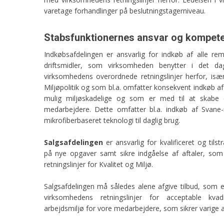
varetage forhandlinger på beslutningstagerniveau.​
Stabsfunktionernes ansvar og kompet
Indkøbsafdelingen er ansvarlig for indkøb af alle re
driftsmidler, som virksomheden benytter i det dagl
virksomhedens overordnede retningslinjer herfor, is
Miljøpolitik og som bl.a. omfatter konsekvent indkøb a
mulig miljøskadelige og som er med til at skabe 
medarbejdere. Dette omfatter bl.a. indkøb af Svan
mikrofiberbaseret teknologi til daglig brug.
Salgsafdelingen
er ansvarlig for kvalificeret og tilst
på nye opgaver samt sikre indgåelse af aftaler, som 
retningslinjer for Kvalitet og Miljø.
​Salgsafdelingen må således alene afgive tilbud, som
virksomhedens retningslinjer for acceptable kva
arbejdsmiljø for vore medarbejdere, som sikrer varige 