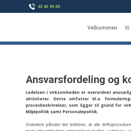
43 45 90 60
Velkommen
Vi
Ansvarsfordeling og 
​Ledelsen i virksomheden er overordnet ansvarli
aktiviteter. Dette omfatter bl.a. formulerin
procesbeskrivelser, som ligger til grund for vi
Miljøpolitik samt Personalepolitik.
Endvidere påhviler det ledelsen, at alle driftsprocedu
med virksomhedens retningslinjer herfor. Ledelsen i 