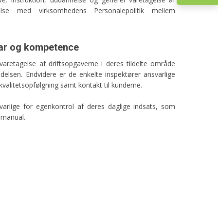
else med virksomhedens Personalepolitik mellem
var og kompetence
 varetagelse af driftsopgaverne i deres tildelte område
ledelsen. Endvidere er de enkelte inspektører ansvarlige
kvalitetsopfølgning samt kontakt til kunderne.​
arlige for egenkontrol af deres daglige indsats, som
tsmanual.