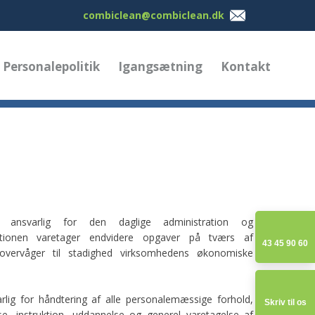
combiclean@combiclean.dk
Personalepolitik
Igangsætning
Kontakt
ansvarlig for den daglige administration og
rationen varetager endvidere opgaver på tværs af
43 45 90 60
overvåger til stadighed virksomhedens økonomiske
rlig for håndtering af alle personalemæssige forhold,
Skriv til os
se, instruktion, uddannelse og generel varetagelse af