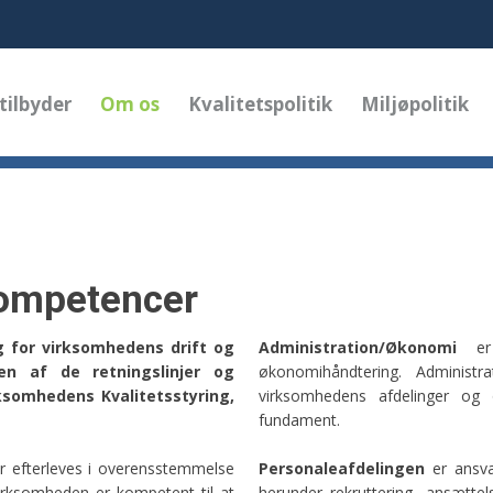
 tilbyder
Om os
Kvalitetspolitik
Miljøpolitik
kompetencer
g for virksomhedens drift og
Administration/Økonomi
er 
gen af de retningslinjer og
økonomihåndtering. Administ
rksomhedens Kvalitetsstyring,
virksomhedens afdelinger og 
fundament.
rer efterleves i overensstemmelse
Personaleafdelingen
er ansva
virksomheden er kompetent til at
herunder rekruttering, ansættel