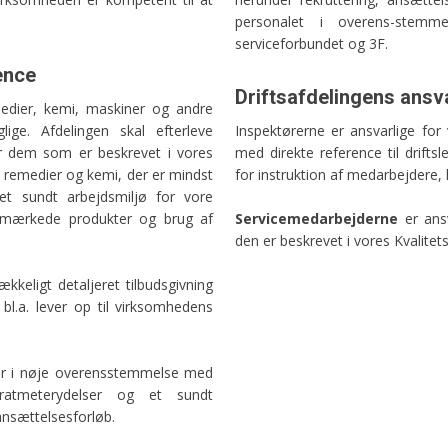
personalet i overens-stemm
serviceforbundet og 3F.​
ence
Driftsafdelingens ans
medier, kemi, maskiner og andre
ige. Afdelingen skal efterleve
Inspektørerne er ansvarlige for
ær dem som er beskrevet i vores
med direkte reference til drifts
f remedier og kemi, der er mindst
for instruktion af medarbejdere, 
et sundt arbejdsmiljø for vore
e-mærkede produkter og brug af
Servicemedarbejderne
er ansv
den er beskrevet i vores Kvalite
rækkeligt detaljeret tilbudsgivning
bl.a. lever op til virksomhedens
 er i nøje overensstemmelse med
dratmeterydelser og et sundt
ansættelsesforløb.